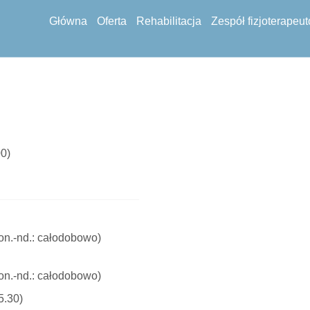
Główna
Oferta
Rehabilitacja
Zespół fizjoterapeu
00)
on.-nd.: całodobowo)
on.-nd.: całodobowo)
5.30)