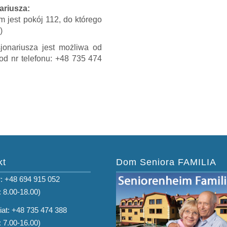
ariusza:
m jest pokój 112, do którego
)
onariusza jest możliwa od
od nr telefonu: +48 735 474
kt
Dom Seniora FAMILIA
: +48 694 915 052
: 8.00-18.00)
iat: +48 735 474 388
: 7.00-16.00)