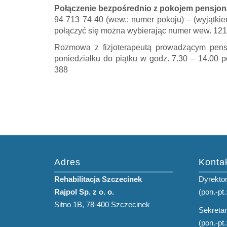
Połączenie bezpośrednio z pokojem pensjon
94 713 74 40 (wew.: numer pokoju) – (wyjątkie
połączyć się można wybierając numer wew. 121
Rozmowa z fizjoterapeutą prowadzącym pensj
poniedziałku do piątku w godz. 7.30 – 14.00 p
388
Adres
Konta
Rehabilitacja Szczecinek
Dyrektor
Rajpol Sp. z o. o.
(pon.-pt.
Sitno 1B, 78-400 Szczecinek
Sekretar
(pon.-pt.