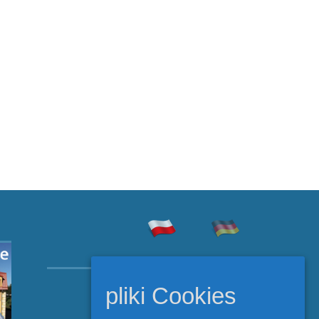
Copyright © Rehabilitacja
pliki Cookies
Szczecinek 2026.