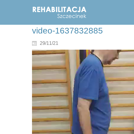
video-1637832885
29/11/21
Odtwarzacz
video