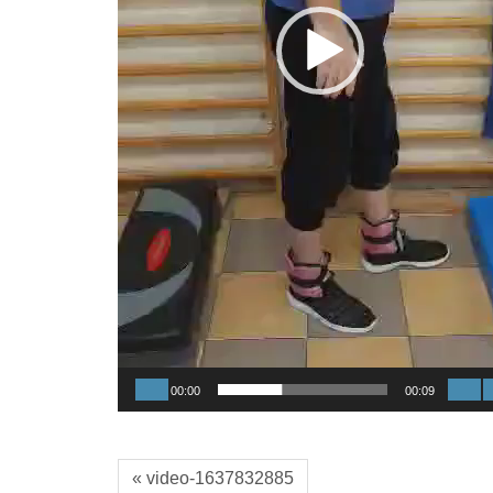
00:00
00:09
« video-1637832885