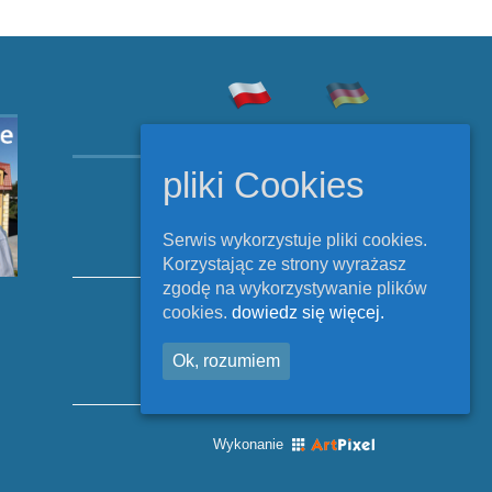
Copyright © Rehabilitacja
pliki Cookies
Szczecinek 2026.
All Rights Reserved.
Serwis wykorzystuje pliki cookies.
Korzystając ze strony wyrażasz
zgodę na wykorzystywanie plików
cookies.
dowiedz się więcej.
Polityka cookies
Ok, rozumiem
Wykonanie