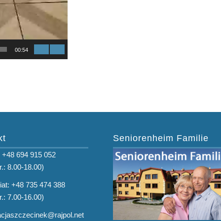
00:54
kt
Seniorenheim Familie
: +48 694 915 052
r.: 8.00-18.00)
iat: +48 735 474 388
r.: 7.00-16.00)
tacjaszczecinek@rajpol.net