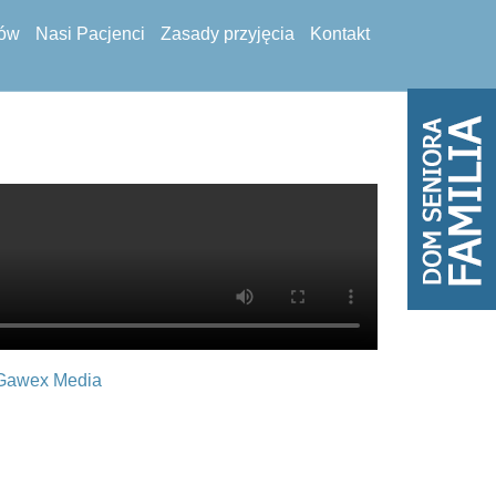
tów
Nasi Pacjenci
Zasady przyjęcia
Kontakt
Gawex Media