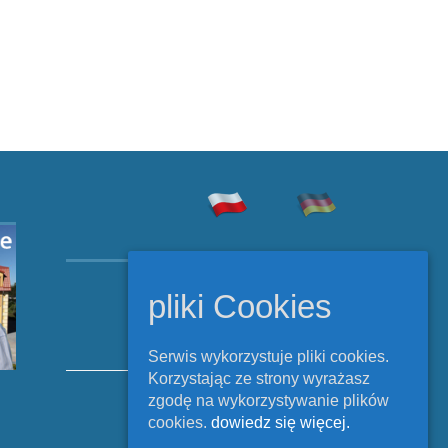
Copyright © Rehabilitacja
pliki Cookies
Szczecinek 2026.
All Rights Reserved.
Serwis wykorzystuje pliki cookies.
Korzystając ze strony wyrażasz
zgodę na wykorzystywanie plików
Polityka cookies
cookies.
dowiedz się więcej.