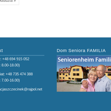
odudzia »
kt
Dom Seniora FAMILIA
: +48 694 915 052
: 8.00-18.00)
iat: +48 735 474 388
: 7.00-16.00)
tacjaszczecinek@rajpol.net