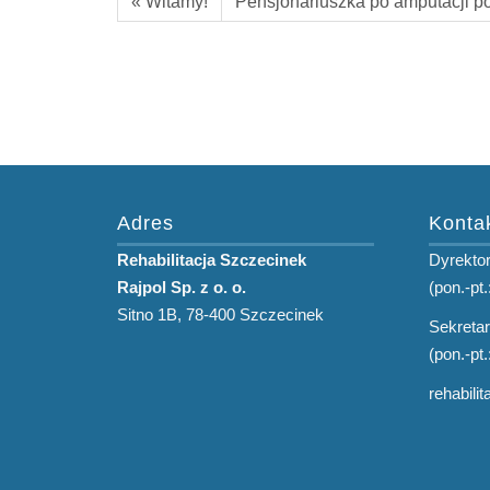
« Witamy!
Pensjonariuszka po amputacji p
Adres
Konta
Rehabilitacja Szczecinek
Dyrektor
Rajpol Sp. z o. o.
(pon.-pt.
Sitno 1B, 78-400 Szczecinek
Sekretar
(pon.-pt.
rehabili