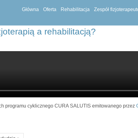
Główna
Oferta
Rehabilitacja
Zespół fizjoterapeu
joterapią a rehabilitacją?
ch programu cyklicznego CURA SALUTIS emitowanego przez