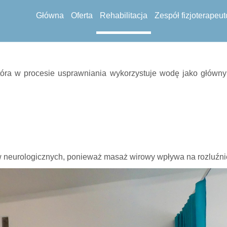
Główna
Oferta
Rehabilitacja
Zespół fizjoterapeu
 która w procesie usprawniania wykorzystuje wodę jako główny
ów neurologicznych, ponieważ masaż wirowy wpływa na rozluźni