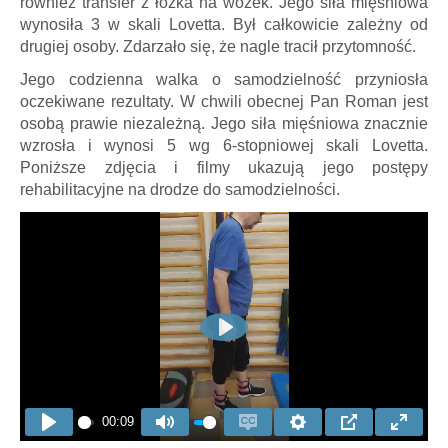
również transfer z łóżka na wózek. Jego siła mięśniowa
wynosiła 3 w skali Lovetta. Był całkowicie zależny od
drugiej osoby. Zdarzało się, że nagle tracił przytomność.
Jego codzienna walka o samodzielność przyniosła
oczekiwane rezultaty. W chwili obecnej Pan Roman jest
osobą prawie niezależną. Jego siła mięśniowa znacznie
wzrosła i wynosi 5 wg 6-stopniowej skali Lovetta.
Poniższe zdjęcia i filmy ukazują jego postępy
rehabilitacyjne na drodze do samodzielności.
Play
00:09
Play
Mute
Enable
Settings
PIP
Enter