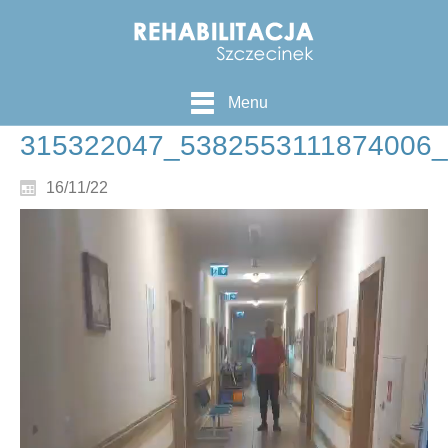
Menu
315322047_5382553111874006
16/11/22
Odtwarzacz
video