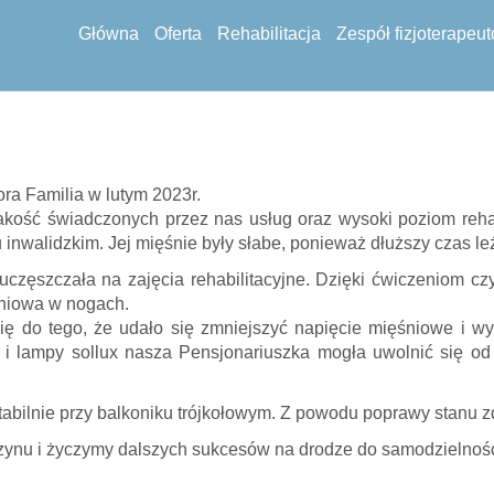
Główna
Oferta
Rehabilitacja
Zespół fizjoterapeu
ra Familia w lutym 2023r.
kość świadczonych przez nas usług oraz wysoki poziom rehabi
 inwalidzkim. Jej mięśnie były słabe, ponieważ dłuższy czas le
uczęszczała na zajęcia rehabilitacyjne. Dzięki ćwiczeniom 
śniowa w nogach.
ę do tego, że udało się zmniejszyć napięcie mięśniowe i w
apii i lampy sollux nasza Pensjonariuszka mogła uwolnić się 
tabilnie przy balkoniku trójkołowym. Z powodu poprawy stanu zd
zynu i życzymy dalszych sukcesów na drodze do samodzielnośc