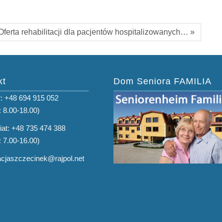
Oferta rehabilitacji dla pacjentów hospitalizowanych… »
kt
Dom Seniora FAMILIA
: +48 694 915 052
: 8.00-18.00)
iat: +48 735 474 388
: 7.00-16.00)
tacjaszczecinek@rajpol.net