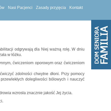
tów
Nasi Pacjenci
Zasady przyjęcia
Kontakt
litacji odgrywają dla Niej ważną rolę. W dniu
żała w łóżku.
czynnym, ćwiczeniom oporowym oraz ćwiczeniom
yćwiczyć zdolności chwytne dłoni. Przy pomocy
od przewlekłych dolegliwości bólowych i nauczyć
rowia wzrosła znacznie jakość Jej życia.
i.