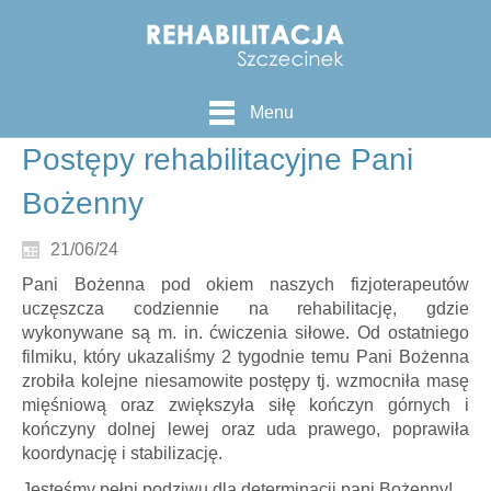
Menu
Postępy rehabilitacyjne Pani
Bożenny
21/06/24
Pani Bożenna pod okiem naszych fizjoterapeutów
uczęszcza codziennie na rehabilitację, gdzie
wykonywane są m. in. ćwiczenia siłowe. Od ostatniego
filmiku, który ukazaliśmy 2 tygodnie temu Pani Bożenna
zrobiła kolejne niesamowite postępy tj. wzmocniła masę
mięśniową oraz zwiększyła siłę kończyn górnych i
kończyny dolnej lewej oraz uda prawego, poprawiła
koordynację i stabilizację.
Jesteśmy pełni podziwu dla determinacji pani Bożenny!