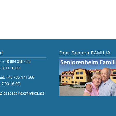
kt
Dom Seniora FAMILIA
: +48 694 915 052
: 8.00-18.00)
iat: +48 735 474 388
: 7.00-16.00)
tacjaszczecinek@rajpol.net