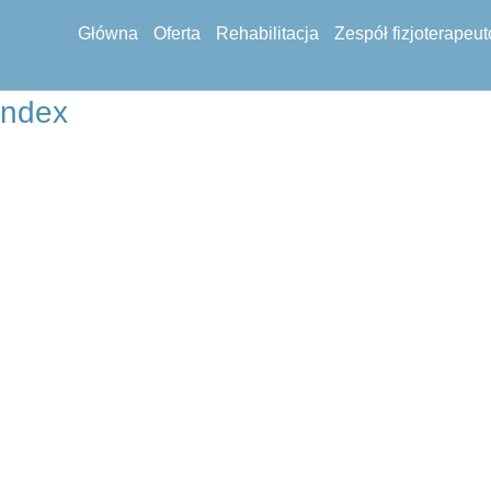
Główna
Oferta
Rehabilitacja
Zespół fizjoterapeu
Index