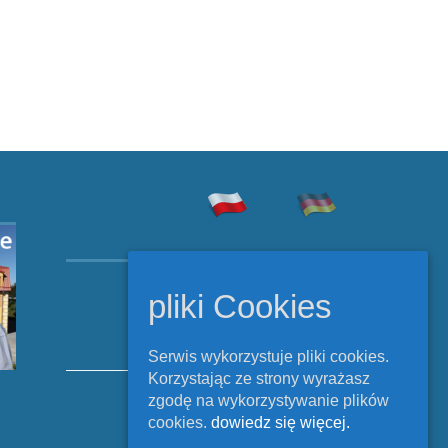
Copyright © Rehabilitacja
pliki Cookies
Szczecinek 2026.
All Rights Reserved.
Serwis wykorzystuje pliki cookies.
Korzystając ze strony wyrażasz
zgodę na wykorzystywanie plików
Polityka cookies
cookies.
dowiedz się więcej.