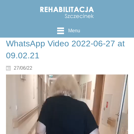
Menu
WhatsApp Video 2022-06-27 at
09.02.21
27/06/22
Odtwarzacz
video